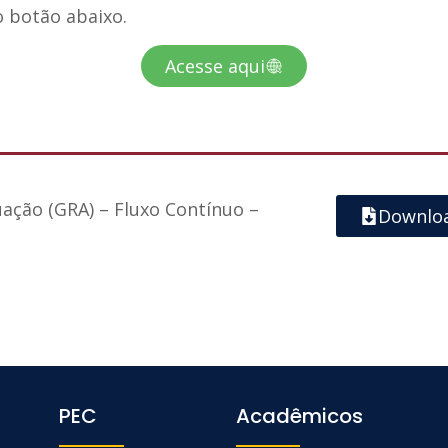
o botão abaixo.
Acesse aqui
uação (GRA) – Fluxo Contínuo –
Downlo
PEC
Acadêmicos