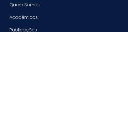
Quem Somos
Acadêmicos
Publicações
Admissões
Contato
Acadêmicos
Avisos
Destaques
Ensino
Editais