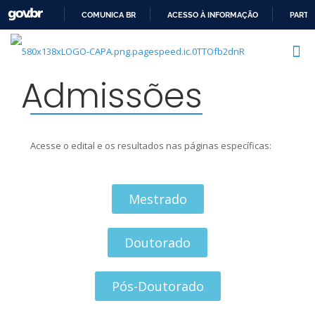
COMUNICA BR
ACESSO À INFORMAÇÃO
PARTI
IR
PARA
O
Admissões
CONTEÚDO
Acesse o edital e os resultados nas páginas específicas:
Mestrado
Doutorado
Pós-Doutorado