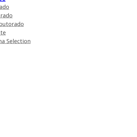
ado
rado
outorado
te
ma Selection