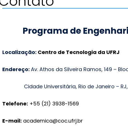
Contato
Programa de Engenharia
Localização:
Centro de Tecnologia da UFRJ
Endereço:
Av. Athos da Silveira Ramos, 149 – Bloc
Cidade Universitária, Rio de Janeiro – RJ
Telefone:
+55 (21) 3938-1569
E-mail:
academica@coc.ufrj.br