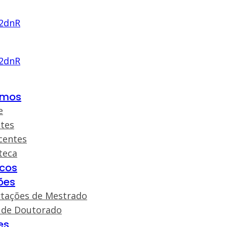
omos
e
tes
centes
teca
cos
ões
rtações de Mestrado
 de Doutorado
es