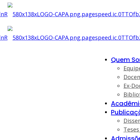
Quem S
Equip
Docen
Ex-Do
Biblio
Acadêmi
Publicaç
Disse
Teses
Admissõ