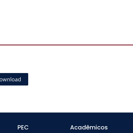
ownload
PEC
Acadêmicos