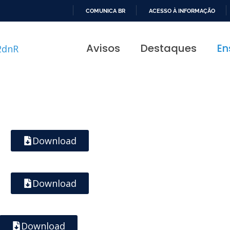
COMUNICA BR
ACESSO À INFORMAÇÃO
IR
PARA
Avisos
Destaques
En
O
CONTEÚDO
Download
Download
Download