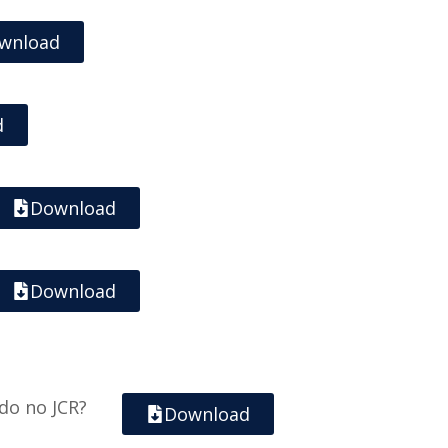
wnload
d
Download
Download
do no JCR?
Download