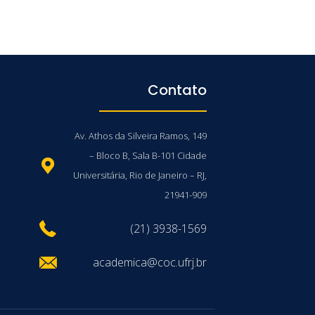
Contato
Av. Athos da Silveira Ramos, 149
– Bloco B, Sala B-101 Cidade
Universitária, Rio de Janeiro – RJ,
21941-909
(21) 3938-1569
academica@coc.ufrj.br