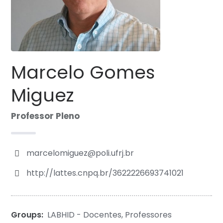
Marcelo Gomes
Miguez
Professor Pleno
marcelomiguez@poli.ufrj.br
http://lattes.cnpq.br/3622226693741021
Groups:
LABHID - Docentes
,
Professores