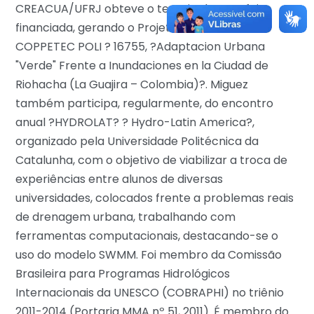
CREACUA/UFRJ obteve o terceiro lugar e foi
financiada, gerando o Projeto internacional
COPPETEC POLI ? 16755, ?Adaptacion Urbana
"Verde" Frente a Inundaciones en la Ciudad de
Riohacha (La Guajira – Colombia)?. Miguez
também participa, regularmente, do encontro
anual ?HYDROLAT? ? Hydro-Latin America?,
organizado pela Universidade Politécnica da
Catalunha, com o objetivo de viabilizar a troca de
experiências entre alunos de diversas
universidades, colocados frente a problemas reais
de drenagem urbana, trabalhando com
ferramentas computacionais, destacando-se o
uso do modelo SWMM. Foi membro da Comissão
Brasileira para Programas Hidrológicos
Internacionais da UNESCO (COBRAPHI) no triênio
2011-2014 (Portaria MMA nº 51, 2011). É membro do