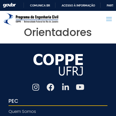
COMUNICA BR
ACESSO À INFORMAÇÃO
PARTI
IR
PARA
O
Orientadores
CONTEÚDO
PEC
Quem Somos