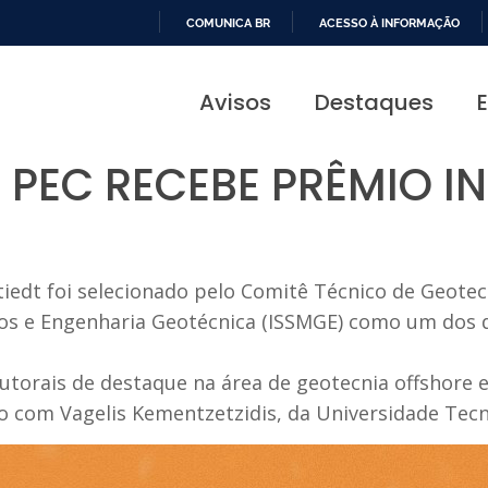
COMUNICA BR
ACESSO À INFORMAÇÃO
IR
PARA
Avisos
Destaques
O
CONTEÚDO
 PEC RECEBE PRÊMIO I
iedt foi selecionado pelo Comitê Técnico de Geotec
los e Engenharia Geotécnica (ISSMGE) como um dos 
torais de destaque na área de geotecnia offshore e
ão com Vagelis Kementzetzidis, da Universidade Tecno