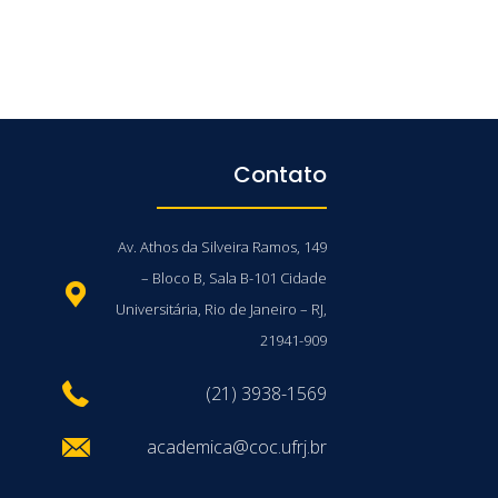
Contato
Av. Athos da Silveira Ramos, 149
– Bloco B, Sala B-101 Cidade
Universitária, Rio de Janeiro – RJ,
21941-909
(21) 3938-1569
academica@coc.ufrj.br