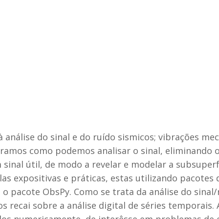
 análise do sinal e do ruído sismicos; vibrações mec
amos como podemos analisar o sinal, eliminando o 
inal útil, de modo a revelar e modelar a subsuperfí
las expositivas e práticas, estas utilizando pacote
o pacote ObsPy. Como se trata da análise do sinal/
s recai sobre a análise digital de séries temporais. 
ados numericamente, de interêsse em problemas de 