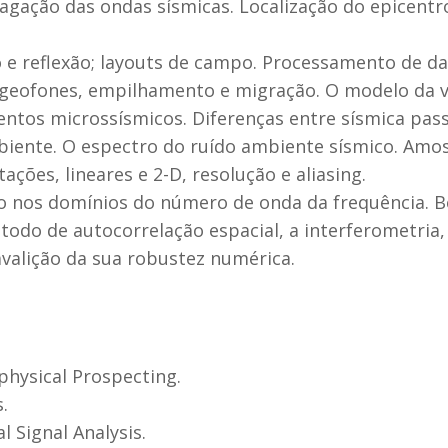
pagação das ondas sísmicas. Localização do epicent
o e reflexão; layouts de campo. Processamento de dad
geofones, empilhamento e migração. O modelo da v
entos microssísmicos. Diferenças entre sísmica passi
biente. O espectro do ruído ambiente sísmico. Amo
ações, lineares e 2-D, resolução e aliasing.
 nos domínios do número de onda da frequência. B
todo de autocorrelação espacial, a interferometria, 
avalição da sua robustez numérica.
physical Prospecting.
.
l Signal Analysis.