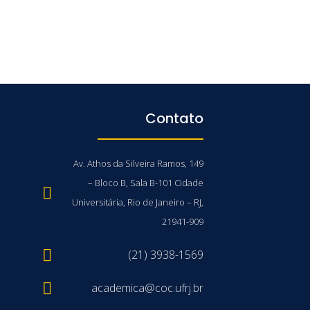
Contato
Av. Athos da Silveira Ramos, 149
– Bloco B, Sala B-101 Cidade
Universitária, Rio de Janeiro – RJ,
21941-909
(21) 3938-1569
academica@coc.ufrj.br