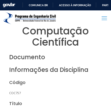
COMUNICA BR
ACESSO À INFORMAÇÃO
PARTI
IR
PARA
O
Computação
CONTEÚDO
Científica
Documento
Informações da Disciplina
Código
COC757
Título