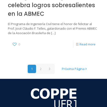
celebra logros sobresalientes
en la ABMEC
El Programa de Ingeniería Civil tiene el honor de felicitar al
Prof. José Cláudio F. Telles, galardonado con el Premio ABMEC
de la Asociación Brasileña de
[…]
0
Read more
1
2
3
Próxima Página