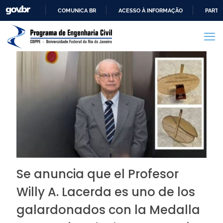
COMUNICA BR
ACESSO À INFORMAÇÃO
PARTI
IR
PARA
O
CONTEÚDO
Se anuncia que el Profesor
Willy A. Lacerda es uno de los
galardonados con la Medalla