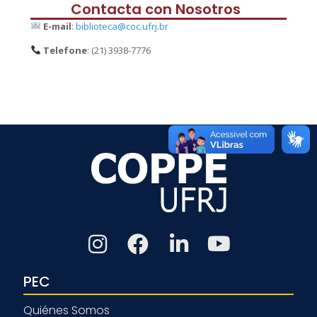
Contacta con Nosotros
E-mail
:
biblioteca@coc.ufrj.br
Telefone
: (21) 3938-7776
PEC
Quiénes Somos