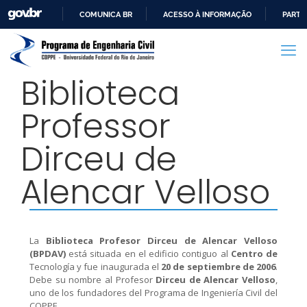
COMUNICA BR
ACESSO À INFORMAÇÃO
PARTI
IR
PARA
O
Biblioteca
CONTEÚDO
Professor
Dirceu de
Alencar Velloso
La
Biblioteca Profesor Dirceu de Alencar Velloso
(BPDAV)
está situada en el edificio contiguo al
Centro de
Tecnología y fue inaugurada el
20 de septiembre de 2006
.
Debe su nombre al Profesor
Dirceu de Alencar Velloso
,
uno de los fundadores del Programa de Ingeniería Civil del
COPPE.