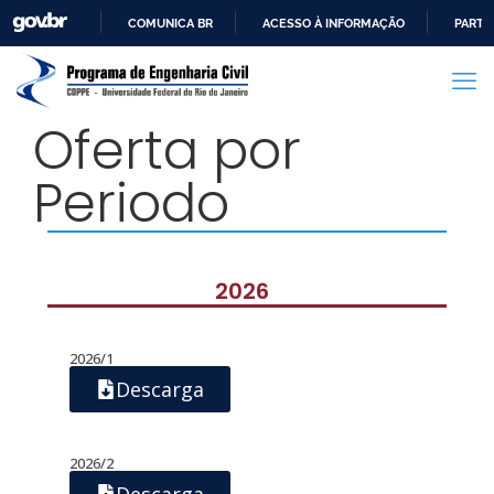
COMUNICA BR
ACESSO À INFORMAÇÃO
PARTI
IR
PARA
O
Oferta por
CONTEÚDO
Periodo
2026
2026/1
Descarga
2026/2
Descarga