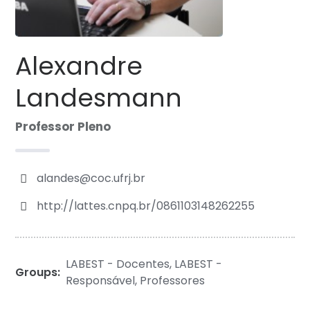
Alexandre
Landesmann
Professor Pleno
alandes@coc.ufrj.br
http://lattes.cnpq.br/0861103148262255
LABEST - Docentes
,
LABEST -
Groups:
Responsável
,
Professores