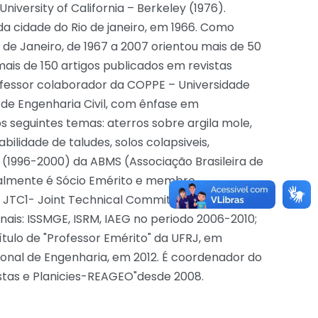
iversity of California – Berkeley (1976).
da cidade do Rio de janeiro, em 1966. Como
 de Janeiro, de 1967 a 2007 orientou mais de 50
ais de 150 artigos publicados em revistas
fessor colaborador da COPPE – Universidade
 de Engenharia Civil, com ênfase em
s seguintes temas: aterros sobre argila mole,
ilidade de taludes, solos colapsiveis,
e (1996-2000) da ABMS (Associação Brasileira de
ualmente é Sócio Emérito e membro
o JTC1- Joint Technical Committee on Landslides
nais: ISSMGE, ISRM, IAEG no periodo 2006-2010;
ulo de "Professor Emérito" da UFRJ, em
ional de Engenharia, em 2012. É coordenador do
ostas e Planicies-REAGEO"desde 2008.