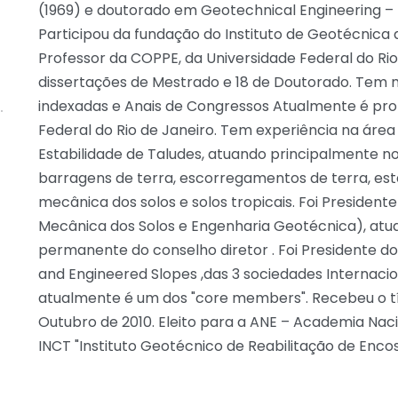
(1969) e doutorado em Geotechnical Engineering – Un
Participou da fundação do Instituto de Geotécnica 
Professor da COPPE, da Universidade Federal do Rio
dissertações de Mestrado e 18 de Doutorado. Tem m
indexadas e Anais de Congressos Atualmente é pro
Federal do Rio de Janeiro. Tem experiência na área
Estabilidade de Taludes, atuando principalmente no
barragens de terra, escorregamentos de terra, estab
mecânica dos solos e solos tropicais. Foi President
Mecânica dos Solos e Engenharia Geotécnica), at
permanente do conselho diretor . Foi Presidente d
and Engineered Slopes ,das 3 sociedades Internacio
atualmente é um dos "core members". Recebeu o tít
Outubro de 2010. Eleito para a ANE – Academia Nac
INCT "Instituto Geotécnico de Reabilitação de Enc