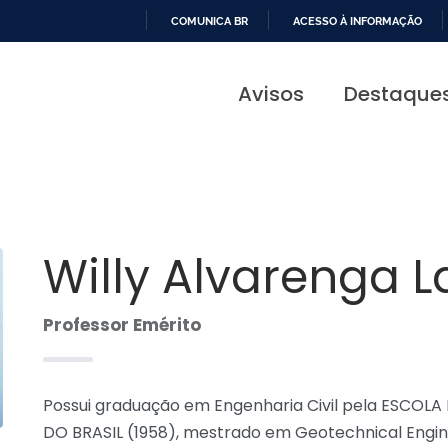
COMUNICA BR
ACESSO À INFORMAÇÃO
IR
PARA
Avisos
Destaque
O
CONTEÚDO
Willy Alvarenga 
Professor Emérito
Possui graduação em Engenharia Civil pela ESCO
DO BRASIL (1958), mestrado em Geotechnical Enginee