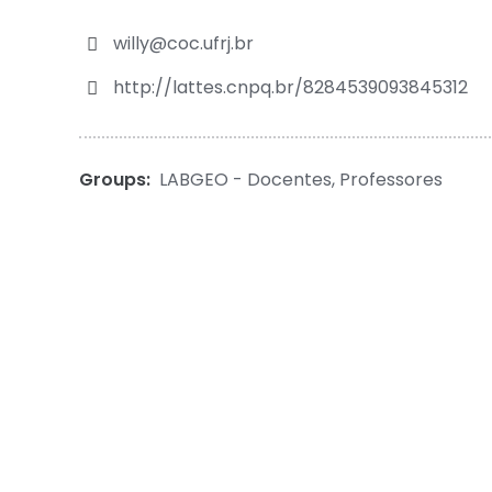
willy@coc.ufrj.br
http://lattes.cnpq.br/8284539093845312
Groups:
LABGEO - Docentes
,
Professores