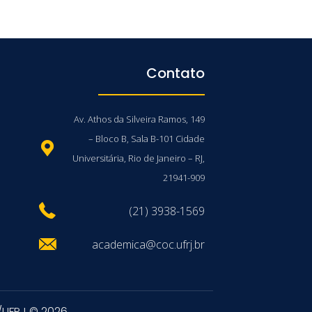
Contato
Av. Athos da Silveira Ramos, 149
– Bloco B, Sala B-101 Cidade
Universitária, Rio de Janeiro – RJ,
21941-909
(21) 3938-1569
academica@coc.ufrj.br
/UFRJ © 2026