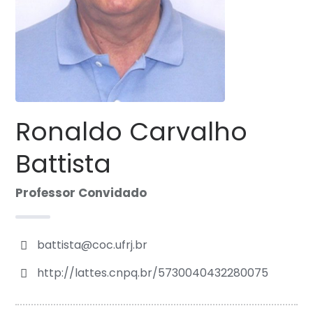
Ronaldo Carvalho
Battista
Professor Convidado
battista@coc.ufrj.br
http://lattes.cnpq.br/5730040432280075