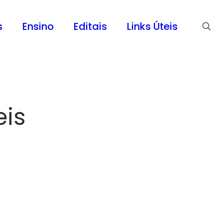
s
Ensino
Editais
Links Úteis
eis