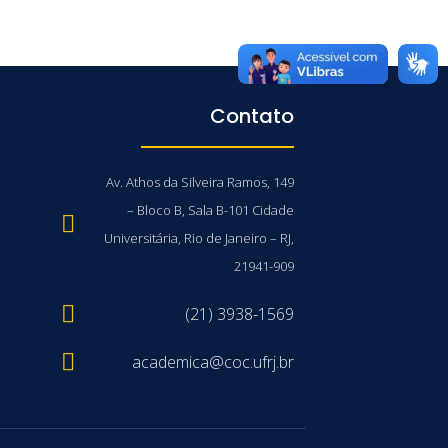
Contato
Av. Athos da Silveira Ramos, 149
– Bloco B, Sala B-101 Cidade
Universitária, Rio de Janeiro – RJ,
21941-909
(21) 3938-1569
academica@coc.ufrj.br