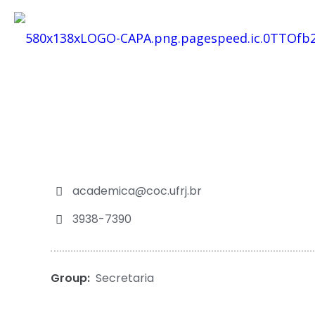
academica@coc.ufrj.br
3938-7390
Group:
Secretaria