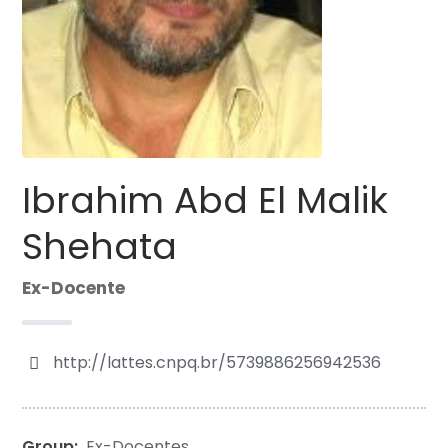
Ibrahim Abd El Malik
Shehata
Ex-Docente
http://lattes.cnpq.br/5739886256942536
Group:
Ex-Docentes