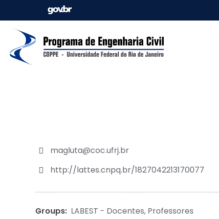
magluta@coc.ufrj.br
http://lattes.cnpq.br/1827042213170077
Groups:
LABEST - Docentes
,
Professores