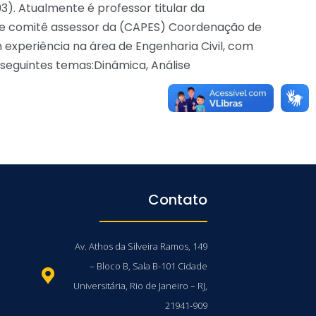
93). Atualmente é professor titular da
de comitê assessor da (CAPES) Coordenação de
 experiência na área de Engenharia Civil, com
seguintes temas:Dinâmica, Análise
Contato
Av. Athos da Silveira Ramos, 149
– Bloco B, Sala B-101 Cidade
Universitária, Rio de Janeiro – RJ,
21941-909