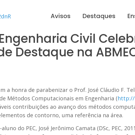
Avisos
Destaques
En
ngenharia Civil Cele
de Destaque na ABME
m a honra de parabenizar o Prof. José Cláudio F. Te
a de Métodos Computacionais em Engenharia (
http:/
áveis contribuições ao avanço dos métodos computa
lementos de contorno, uma referência na área.
-aluno do PEC, José Jerônimo Camata (DSc, PEC, 201