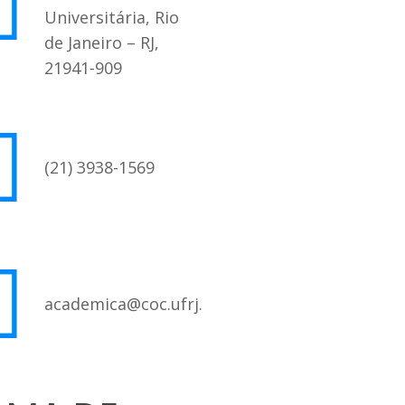
Universitária, Rio
de Janeiro – RJ,
21941-909
(21) 3938-1569
academica@coc.ufrj.br