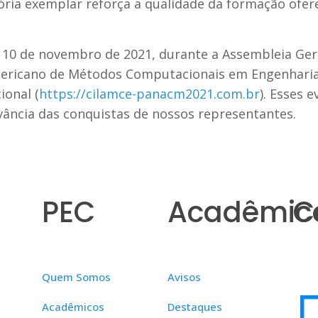
ória exemplar reforça a qualidade da formação ofer
10 de novembro de 2021, durante a Assembleia Gera
mericano de Métodos Computacionais em Engenharia
onal (
https://cilamce-panacm2021.com.br
). Esses 
vância das conquistas de nossos representantes.
PEC
Acadêmic
C
Quem Somos
Avisos
Acadêmicos
Destaques