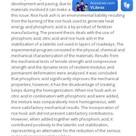
development and paving, due to the great amount of
materials involved it can make a significant contribution to
this issue. Rice husk ash is an environmental liability resulting
from the burning of the rice husk used to generate heat
energy and phosphoric acid is a by-product of fertilizer
manufacturing. The present thesis deals with the use of
phosphoric acid, citric acid and rice husk ash in the
stabilization of a lateritic soil used in layers of roadways. The
experimental program consisted in the physical, chemical and
mechanical characterization of the materials. Results from
the mechanical tests of tensile strength and compressive
strength and the dynamic tests of resilient modulus and
permanent deformation were analyzed. It was concluded
that phosphoric acid significantly improves the mechanical
properties; however, it has the disadvantage of creating
lumps during the homogenization. When rice husk ash or
citric acid in combination with phosphoric acid were added,
the mixture was comparatively more homogeneous, with
more satisfactory mechanical results. The incorporation of
rice husk ash did not present satisfactory contributions.
However, when added together with phosphoric acid, it
contributed positively to the lateritic soil stabilization,
representing an alternative for the reduction of the serious