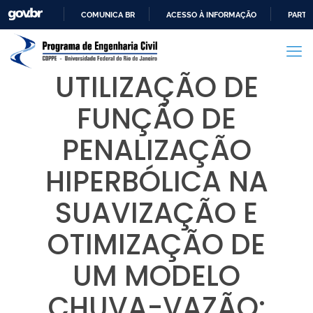
COMUNICA BR
ACESSO À INFORMAÇÃO
PARTI
IR
PARA
O
UTILIZAÇÃO DE
CONTEÚDO
FUNÇÃO DE
PENALIZAÇÃO
HIPERBÓLICA NA
SUAVIZAÇÃO E
OTIMIZAÇÃO DE
UM MODELO
CHUVA-VAZÃO: