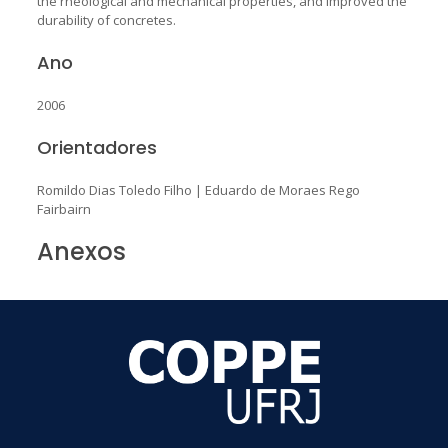
the rheological and mechanical properties, and improved the
durability of concretes.
Ano
2006
Orientadores
Romildo Dias Toledo Filho
|
Eduardo de Moraes Rego
Fairbairn
Anexos