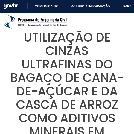
COMUNICA BR
ACESSO À INFORMAÇÃO
PARTI
IR
PARA
O
UTILIZAÇÃO DE
CONTEÚDO
CINZAS
ULTRAFINAS DO
BAGAÇO DE CANA-
DE-AÇÚCAR E DA
CASCA DE ARROZ
COMO ADITIVOS
MINERAIS EM