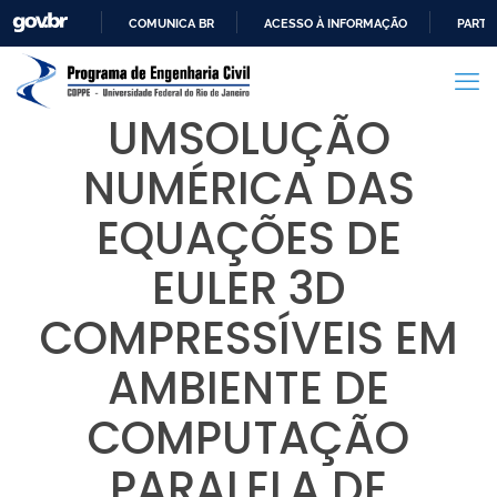
COMUNICA BR
ACESSO À INFORMAÇÃO
PARTI
IR
PARA
O
UMSOLUÇÃO
CONTEÚDO
NUMÉRICA DAS
EQUAÇÕES DE
EULER 3D
COMPRESSÍVEIS EM
AMBIENTE DE
COMPUTAÇÃO
PARALELA DE