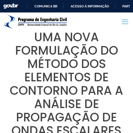
COMUNICA BR
ACESSO À INFORMAÇÃO
PARTI
IR
PARA
O
UMA NOVA
CONTEÚDO
FORMULAÇÃO DO
MÉTODO DOS
ELEMENTOS DE
CONTORNO PARA A
ANÁLISE DE
PROPAGAÇÃO DE
ONDAS ESCALARES