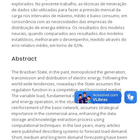
explorados. No presente trabalho, as técnicas de mineração
de dados são utilizadas para fazer a previsão mensal da
carga nos intervalos de máximo, médio e baixo consumo, em
consonância com as necessidades das empresas de
distribuição de energia elétrica. Os resultados dos modelos
neurais, quando comparados aos resultados dos modelos
estatísticos, melhoraram o desempenho, medido através do
erro relativo médio, em torno de 0,5%.
Abstract
The Brazilian State, in the past, monopolized the generation,
transmission and distribution of electric energy. Following the
world-wide tendencies, nowadays the State assumes the
regulation function in a competitive and horizontal market.
The variable load, fundamental in the plan of the electrical
and energy operation, in the studies of magnifying and
reinforcement of the basic network, assumes strategical
importance in the commercial area, enhancing the data
storage and knowledge extraction process using
computational techniques. In the last years, many articles
were published describing systems to forecast load demand.
Short, medium and long term demand forecasting have been