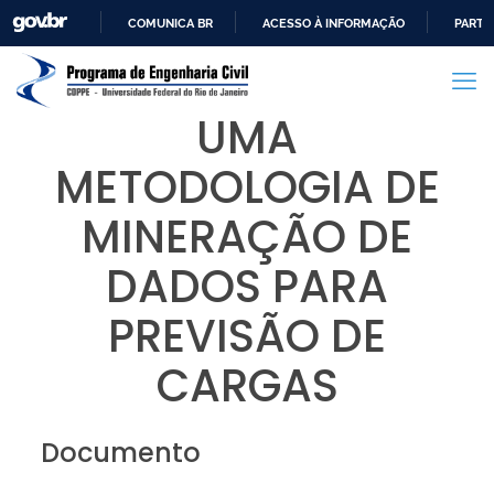
COMUNICA BR
ACESSO À INFORMAÇÃO
PARTI
IR
PARA
O
UMA
CONTEÚDO
METODOLOGIA DE
MINERAÇÃO DE
DADOS PARA
PREVISÃO DE
CARGAS
Documento