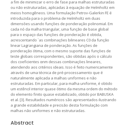
a fim de minimizar o erro de fase para malhas estruturadas
ou não estruturadas, aplicadas à equação de Helmholtz em
meios homogêneos. Uma formulação Petrov-Galerkin FE é
introduzida para o problema de Helmholtz em duas
dimensões usando funções de ponderação polinomial. Em
cada nó da malha triangular, uma função de base global
para o espaço das funções de ponderação é obtida,
acrescentando `as combinações bilineares C0 da função
linear Lagrangiana de ponderação. As funções de
ponderação ótima, com o mesmo suporte das funções de
teste globais correspondentes, são obtidas após o cálculo
dos coeficientes αnm dessas combinações lineares,
atendendo aos critérios ideais. Isso é feito numericamente
através de uma técnica de pré-processamento que é
naturalmente aplicada a malhas uniformes e não
estruturadas. Em particular, para malha uniforme, é obtido
um estêncil interior quase ótimo da mesma ordem do método
do elemento finito quase estabilizado, obtido por BABUSKA
et al. [3]. Resultados numéricos são apresentados ilustrando
a grande estabilidade e precisão desta formulação com
malhas não uniformes e não estruturadas.
Abstract