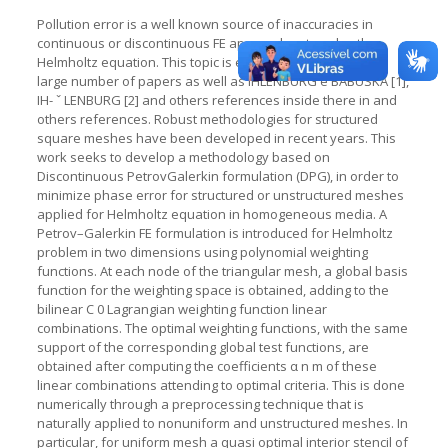
Pollution error is a well known source of inaccuracies in
continuous or discontinuous FE approaches to solve the
Helmholtz equation. This topic is exaustivelly studied in a
large number of papers as well as IHLENBURG e BABUSKA [1],
IH- ˇ LENBURG [2] and others references inside there in and
others references. Robust methodologies for structured
square meshes have been developed in recent years. This
work seeks to develop a methodology based on
Discontinuous PetrovGalerkin formulation (DPG), in order to
minimize phase error for structured or unstructured meshes
applied for Helmholtz equation in homogeneous media. A
Petrov–Galerkin FE formulation is introduced for Helmholtz
problem in two dimensions using polynomial weighting
functions. At each node of the triangular mesh, a global basis
function for the weighting space is obtained, adding to the
bilinear C 0 Lagrangian weighting function linear
combinations. The optimal weighting functions, with the same
support of the corresponding global test functions, are
obtained after computing the coefficients α n m of these
linear combinations attending to optimal criteria. This is done
numerically through a preprocessing technique that is
naturally applied to nonuniform and unstructured meshes. In
particular, for uniform mesh a quasi optimal interior stencil of