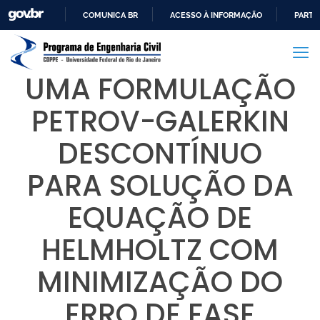
COMUNICA BR
ACESSO À INFORMAÇÃO
PARTI
IR
PARA
O
UMA FORMULAÇÃO
CONTEÚDO
PETROV-GALERKIN
DESCONTÍNUO
PARA SOLUÇÃO DA
EQUAÇÃO DE
HELMHOLTZ COM
MINIMIZAÇÃO DO
ERRO DE FASE