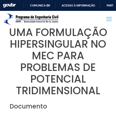
COMUNICA BR
ACESSO À INFORMAÇÃO
PARTI
IR
PARA
O
UMA FORMULAÇÃO
CONTEÚDO
HIPERSINGULAR NO
MEC PARA
PROBLEMAS DE
POTENCIAL
TRIDIMENSIONAL
Documento