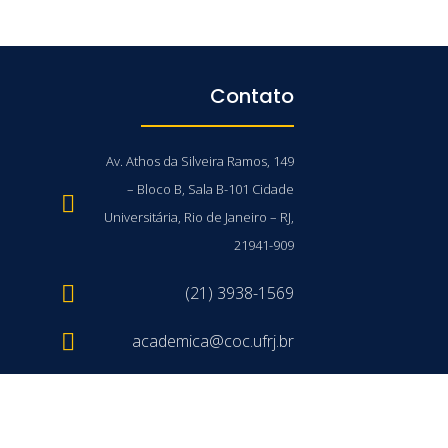
Contato
Av. Athos da Silveira Ramos, 149
– Bloco B, Sala B-101 Cidade
Universitária, Rio de Janeiro – RJ,
21941-909
(21) 3938-1569
academica@coc.ufrj.br
/UFRJ © 2026