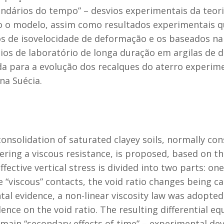
cundários do tempo” – desvios experimentais da teori
 o modelo, assim como resultados experimentais q
 de isovelocidade de deformação e os baseados na 
aios de laboratório de longa duração em argilas de
 para a evolução dos recalques do aterro experimen
na Suécia.
nsolidation of saturated clayey soils, normally cons
ering a viscous resistance, is proposed, based on 
ffective vertical stress is divided into two parts: on
e “viscous” contacts, the void ratio changes being ca
tal evidence, a non-linear viscosity law was adopted
dence on the void ratio. The resulting differential e
main “secondary effects of time” – experimental dev