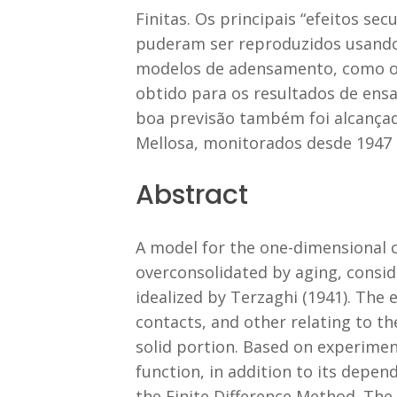
Finitas. Os principais “efeitos se
puderam ser reproduzidos usando
modelos de adensamento, como os
obtido para os resultados de ens
boa previsão também foi alcançada
Mellosa, monitorados desde 1947 
Abstract
A model for the one-dimensional co
overconsolidated by aging, consid
idealized by Terzaghi (1941). The e
contacts, and other relating to th
solid portion. Based on experimen
function, in addition to its depen
the Finite Difference Method. The 