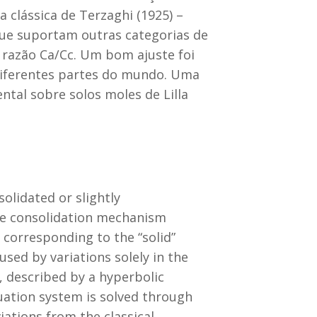
a clássica de Terzaghi (1925) –
ue suportam outras categorias de
razão Ca/Cc. Um bom ajuste foi
 diferentes partes do mundo. Uma
tal sobre solos moles de Lilla
olidated or slightly
the consolidation mechanism
e corresponding to the “solid”
used by variations solely in the
, described by a hyperbolic
quation system is solved through
iations from the classical