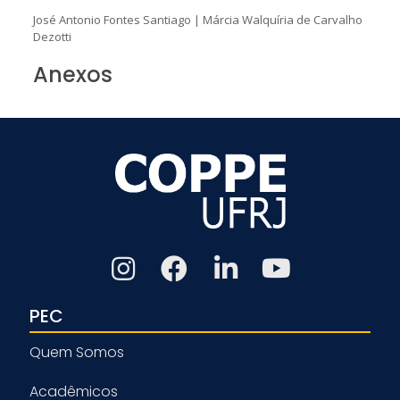
José Antonio Fontes Santiago
|
Márcia Walquíria de Carvalho
Dezotti
Anexos
PEC
Quem Somos
Acadêmicos