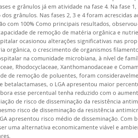
ses e grânulos já em atividade na fase 4. Na fase 1,
s grânulos. Nas fases 2, 3 e 4 foram acrescidas ao
ção com 100% Como principais resultados, observou
capacidade de remoção de matéria orgânica e nutrie
italar ocasionou alterações significativas nas prop
ia orgânica, o crescimento de organismos filament
spitalar na comunidade microbiana, à nível de famí
llaceae, Rhodocyclaceae, Xanthomanodaceae e Comam
dade de remoção de poluentes, foram consideravelme
de betalactamases, o LGA apresentou maior percent
ora esse percentual tenha reduzido com o aument
liação de risco de disseminação da resistência anti
esmo risco de disseminação da resistência antimicr
 LGA apresentou risco médio de disseminação. Com b
 ser uma alternativa economicamente viável e ambi
res.