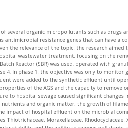
f several organic micropollutants such as drugs an
as antimicrobial resistance genes that can have a c
ven the relevance of the topic, the research aimed t
hospital wastewater treatment, focusing on the rem
 Batch Reactor (SBR) was used, operated with granul
se 4. In phase 1, the objective was only to monitor g
luent were added to the synthetic effluent until ope
 properties of the AGS and the capacity to remove o
ure to hospital sewage caused significant changes in
f nutrients and organic matter, the growth of fila
e impact of hospital effluent on the microbial commu
ies Thiotrichaceae, Moraxellaceae, Rhodocyclaceae
ar stability and the ability to remove pollutants, 