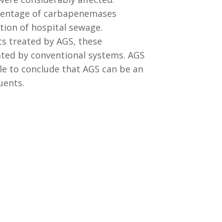
rcentage of carbapenemases
tion of hospital sewage.
ts treated by AGS, these
eated by conventional systems. AGS
le to conclude that AGS can be an
uents.