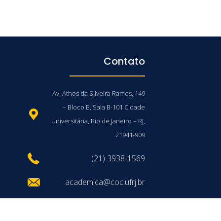
Contato
Av. Athos da Silveira Ramos, 149
– Bloco B, Sala B-101 Cidade
Universitária, Rio de Janeiro – RJ,
21941-909
(21) 3938-1569
academica@coc.ufrj.br