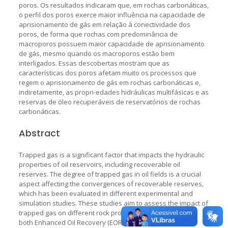
poros. Os resultados indicaram que, em rochas carbonáticas,
o perfil dos poros exerce maior influência na capacidade de
aprisionamento de gás em relação à conectividade dos
poros, de forma que rochas com predominância de
macroporos possuem maior capacidade de aprisionamento
de gás, mesmo quando os macroporos estão bem
interligados. Essas descobertas mostram que as
características dos poros afetam muito os processos que
regem o aprisionamento de gás em rochas carbonáticas e,
indiretamente, as propri-edades hidráulicas multifásicas e as
reservas de óleo recuperáveis de reservatórios de rochas
carbonáticas.
Abstract
Trapped gas is a significant factor that impacts the hydraulic
properties of oil reservoirs, including recoverable oil
reserves. The degree of trapped gas in oil fields is a crucial
aspect affecting the convergences of recoverable reserves,
which has been evaluated in different experimental and
simulation studies. These studies aim to assess the impact of
trapped gas on different rock properties as it is crucial for
both Enhanced Oil Recovery (EOR) and Capture, Use, and