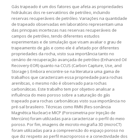
Gás trapeado é um dos fatores que afeta as propriedades
hidráulicas dos re-servatórios de petróleo, incluindo
reservas recuperáveis de petróleo. Variações na quantidade
de trapeado observadas em laboratório representam uma
das principais incertezas nas reservas recuperáveis de
campos de petróleo, tendo diferentes estudos
experimentais e de simulação que visam avaliar o grau de
trapeamento de gás e como ele é afetado por diferentes
propriedades da rocha, visto sua importância tanto no
cenário de recuperação avançada de petróleo (Enhanced Oil
Recovery-EOR) quanto na CCUS (Carbon Capture, Use, and
Storage-). Embora encontre-se na literatura uma gama de
trabalhos que caracterizam essa propriedade para rochas
areníticas, o mesmo não é observado para rochas
carbonáticas. Este trabalho tem por objetivo analisar a
influência do meio poroso sobre a saturação do gás
trapeado para rochas carbonáticas visto sua importância no
pré-sal brasileiro. Técnicas como RMN (Res-sonância
Magnética Nuclear) e MICP (Porosimetria por Injeção de
Mercúrio) foram utilizadas para caracterizar o perfil do meio
poroso. Por fim, imagens de microto-mografia 3D (microCT)
foram utilizadas para a compreensão do espaço poroso no
que diz respeito ao perfil macroporoso e a conectividade dos