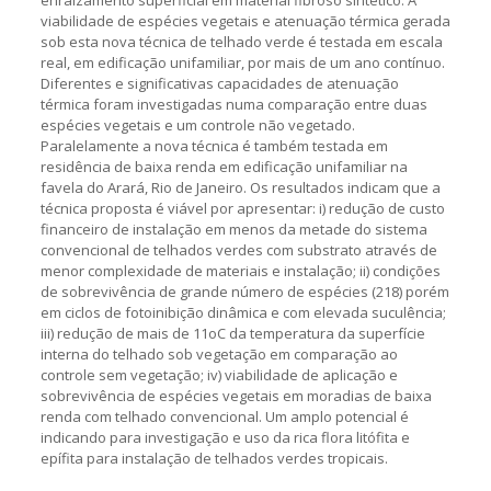
viabilidade de espécies vegetais e atenuação térmica gerada
sob esta nova técnica de telhado verde é testada em escala
real, em edificação unifamiliar, por mais de um ano contínuo.
Diferentes e significativas capacidades de atenuação
térmica foram investigadas numa comparação entre duas
espécies vegetais e um controle não vegetado.
Paralelamente a nova técnica é também testada em
residência de baixa renda em edificação unifamiliar na
favela do Arará, Rio de Janeiro. Os resultados indicam que a
técnica proposta é viável por apresentar: i) redução de custo
financeiro de instalação em menos da metade do sistema
convencional de telhados verdes com substrato através de
menor complexidade de materiais e instalação; ii) condições
de sobrevivência de grande número de espécies (218) porém
em ciclos de fotoinibição dinâmica e com elevada suculência;
iii) redução de mais de 11oC da temperatura da superfície
interna do telhado sob vegetação em comparação ao
controle sem vegetação; iv) viabilidade de aplicação e
sobrevivência de espécies vegetais em moradias de baixa
renda com telhado convencional. Um amplo potencial é
indicando para investigação e uso da rica flora litófita e
epífita para instalação de telhados verdes tropicais.