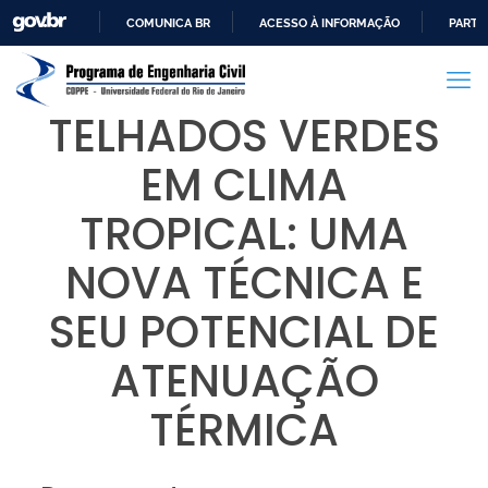
COMUNICA BR
ACESSO À INFORMAÇÃO
PARTI
IR
PARA
O
TELHADOS VERDES
CONTEÚDO
EM CLIMA
TROPICAL: UMA
NOVA TÉCNICA E
SEU POTENCIAL DE
ATENUAÇÃO
TÉRMICA