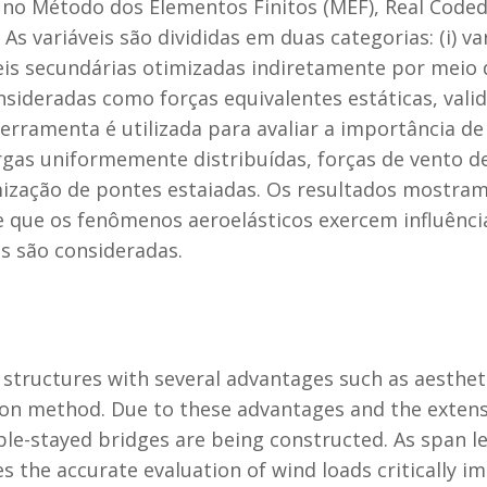
no Método dos Elementos Finitos (MEF), Real Coded
s variáveis são divididas em duas categorias: (i) va
veis secundárias otimizadas indiretamente por meio d
nsideradas como forças equivalentes estáticas, vali
ferramenta é utilizada para avaliar a importância de
as uniformemente distribuídas, forças de vento d
mização de pontes estaiadas. Os resultados mostra
 e que os fenômenos aeroelásticos exercem influênc
s são consideradas.
structures with several advantages such as aesthet
ction method. Due to these advantages and the exte
ble-stayed bridges are being constructed. As span l
the accurate evaluation of wind loads critically im