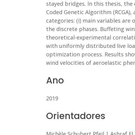
stayed bridges. In this thesis, t
Coded Genetic Algorithm (RCGA), a
categories: (i) main variables are 
the discrete phases. Buffeting win
theoretical-experimental correlat
with uniformly distributed live loa
optimization process. Results show
wind velocities of aeroelastic phe
Ano
2019
Orientadores
Michèle Schubert Pfeil
|
Ashraf E