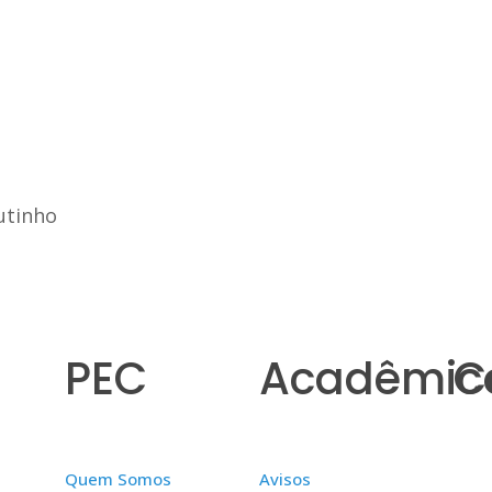
utinho
PEC
Acadêmic
C
Quem Somos
Avisos