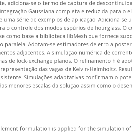
te, adiciona-se o termo de captura de descontinuidad
ntegração Gaussiana completa e reduzida para o e
de uma série de exemplos de aplicação. Adiciona-se 
ara o controle dos modos espúrios de hourglass. O 
e como base a biblioteca libMesh que fornece supo
 paralela. Adotam-se estimadores de erro a posteri
mentos adjacentes. A simulação numérica de correntes
mas de lock-exchange planos. O refinamento h é adot
a representação das vagas de Kelvin-Helmholtz. Res
sistente. Simulações adaptativas confirmam o pote
das menores escalas da solução assim como o desen
lement formulation is applied for the simulation of