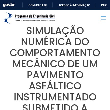
COMUNICA BR
ACESSO À INFORMAÇÃO
PARTI
IR
PARA
O
SIMULAÇÃO
CONTEÚDO
NUMÉRICA DO
COMPORTAMENTO
MECÂNICO DE UM
PAVIMENTO
ASFÁLTICO
INSTRUMENTADO
SUBMETIDO A