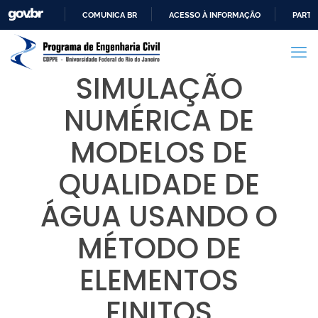
COMUNICA BR
ACESSO À INFORMAÇÃO
PARTI
IR
PARA
O
SIMULAÇÃO
CONTEÚDO
NUMÉRICA DE
MODELOS DE
QUALIDADE DE
ÁGUA USANDO O
MÉTODO DE
ELEMENTOS
FINITOS