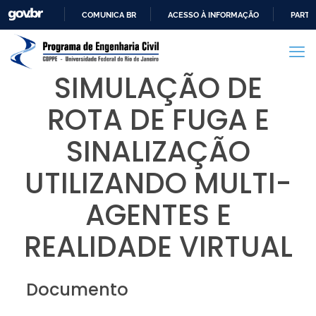
COMUNICA BR
ACESSO À INFORMAÇÃO
PARTI
IR
PARA
O
SIMULAÇÃO DE
CONTEÚDO
ROTA DE FUGA E
SINALIZAÇÃO
UTILIZANDO MULTI-
AGENTES E
REALIDADE VIRTUAL
Documento