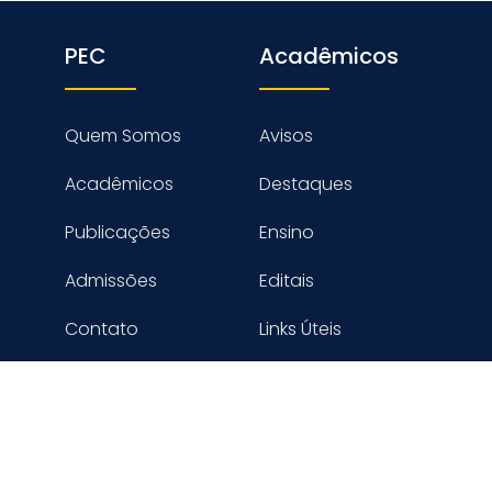
PEC
Acadêmicos
Quem Somos
Avisos
Acadêmicos
Destaques
Publicações
Ensino
Admissões
Editais
Contato
Links Úteis
reitos reservados PROGRAMA DE ENGENHARIA CIVIL - COPPE
Desenvolvido por Digimaster Informática