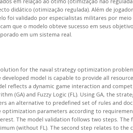
ados em relação ao ótimo (otimização não regulada)
cto didático (otimização regulada). Além de jogadore
lo foi validado por especialistas militares por me
dicam que o modelo obteve sucesso em seus objetiv
rporado em um sistema real.
olution for the naval strategy optimization problem 
e developed model is capable to provide all resourc
odel reflects a dynamic game interaction and compe
ithm (GA) and Fuzzy Logic (FL). Using GA, the strat
s an alternative to predefined set of rules and doct
he optimization parameters according to requiremen
est. The model validation follows two steps. The fir
timum (without FL). The second step relates to the c