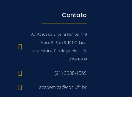
Contato
Av. Athos da Silveira Ramos, 149
– Bloco B, Sala B-101 Cidade
Universitária, Rio de Janeiro – RJ,
21941-909
(21) 3938-1569
academica@coc.ufrj.br
/UFRJ © 2026