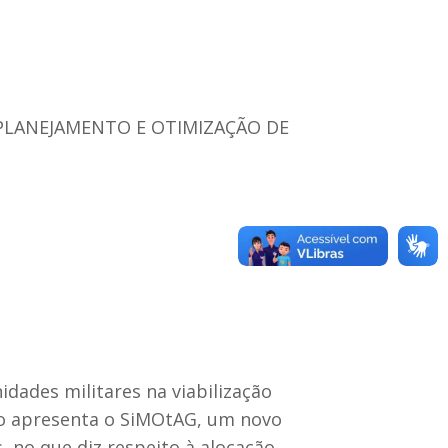
PLANEJAMENTO E OTIMIZAÇÃO DE
ades militares na viabilização
lho apresenta o SiMOtAG, um novo
 no que diz respeito à alocação