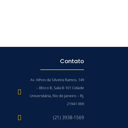
Contato
Av. Athos da Silveira Ramos, 149
– Bloco B, Sala B-101 Cidade
Universitária, Rio de Janeiro – RJ,
21941-909
(21) 3938-1569