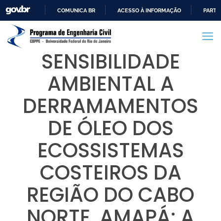
COMUNICA BR
ACESSO À INFORMAÇÃO
PARTI
IR
PARA
O
SENSIBILIDADE
CONTEÚDO
AMBIENTAL A
DERRAMAMENTOS
DE ÓLEO DOS
ECOSSISTEMAS
COSTEIROS DA
REGIÃO DO CABO
NORTE, AMAPÁ: A