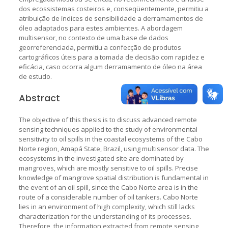
dos ecossistemas costeiros e, conseqüentemente, permitiu a
atribuição de índices de sensibilidade a derramamentos de
óleo adaptados para estes ambientes. A abordagem
multisensor, no contexto de uma base de dados
georreferenciada, permitiu a confecção de produtos
cartográficos úteis para a tomada de decisão com rapidez e
eficácia, caso ocorra algum derramamento de óleo na área
de estudo.
Abstract
The objective of this thesis is to discuss advanced remote
sensing techniques applied to the study of environmental
sensitivity to oil spills in the coastal ecosystems of the Cabo
Norte region, Amapá State, Brazil, using multisensor data. The
ecosystems in the investigated site are dominated by
mangroves, which are mostly sensitive to oil spills. Precise
knowledge of mangrove spatial distribution is fundamental in
the event of an oil spill, since the Cabo Norte area is in the
route of a considerable number of oil tankers. Cabo Norte
lies in an environment of high complexity, which still lacks
characterization for the understanding of its processes.
Therefore, the information extracted from remote sensing