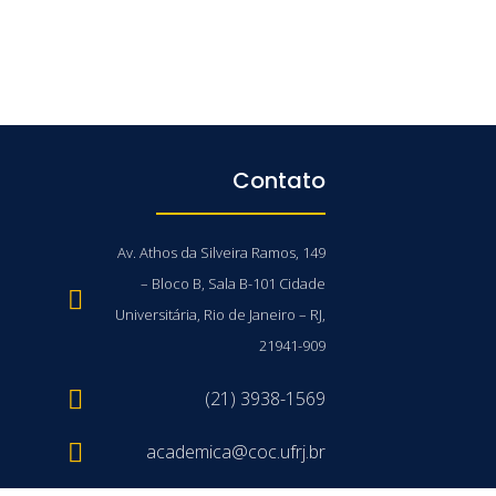
Contato
Av. Athos da Silveira Ramos, 149
– Bloco B, Sala B-101 Cidade
Universitária, Rio de Janeiro – RJ,
21941-909
(21) 3938-1569
academica@coc.ufrj.br