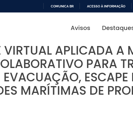
COMUNICA BR
ACESSO À INFORMAÇÃO
IR
PARA
Avisos
Destaque
O
CONTEÚDO
 VIRTUAL APLICADA A
COLABORATIVO PARA T
 EVACUAÇÃO, ESCAPE 
DES MARÍTIMAS DE PR