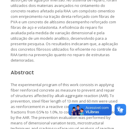
utilizados dois materiais avançados no cintamento do
concreto reativo afetado pela RAA: um compósito cimentício
com enrijecimento na tração direta reforçado com fibras de
PVA e um concreto de altíssimo desempenho reforçado com
fibras de aço e volastonita. A eficiência do reparo foi
avaliada pela medida de variação dimensional e pela
utilização de um modelo analítico, desenvolvido para a
presente pesquisa. Os resultados indicaram que, a aplicação
dos concretos fibrosos utilizados foi eficiente no controle da
RAA tanto na prevenção quanto no reparo de estruturas
deterioradas.
Abstract
The experimental program of this work consists in applying
fiber reinforced concrete as measure to prevent and repair
of structures affected by alkali-aggregate reaction (AAR). To
prevention, steel fiber length of 13 mm and 60 mm were used
as reinforcement in a reactive concrete on volumetric
fractions from 0.5% to 1.0%, to control the expansion caused
by the AAR. The prevention evaluation was performed by
means of dimensional variation tests, microstructural
techniques and cracking surface visual analysis of reactive