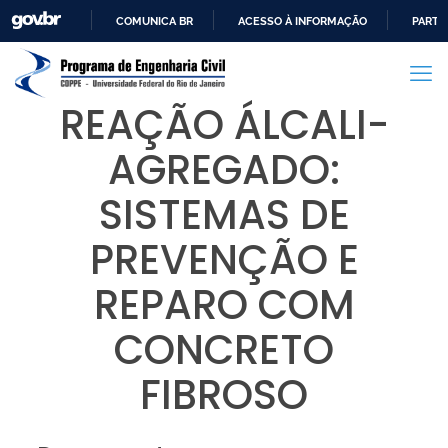
COMUNICA BR
ACESSO À INFORMAÇÃO
PARTI
IR
PARA
O
REAÇÃO ÁLCALI-
CONTEÚDO
AGREGADO:
SISTEMAS DE
PREVENÇÃO E
REPARO COM
CONCRETO
FIBROSO