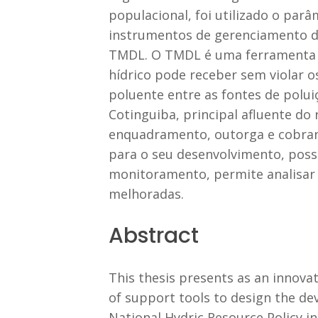
populacional, foi utilizado o par
instrumentos de gerenciamento de
TMDL. O TMDL é uma ferramenta 
hídrico pode receber sem violar o
poluente entre as fontes de polui
Cotinguiba, principal afluente do 
enquadramento, outorga e cobrança
para o seu desenvolvimento, possi
monitoramento, permite analisar 
melhoradas.
Abstract
This thesis presents as an innov
of support tools to design the de
National Hydric Resource Policy i