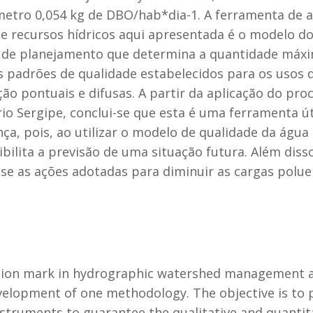
âmetro 0,054 kg de DBO/hab*dia-1. A ferramenta de a
 recursos hídricos aqui apresentada é o modelo do
de planejamento que determina a quantidade máxi
s padrões de qualidade estabelecidos para os usos 
ção pontuais e difusas. A partir da aplicação do pr
rio Sergipe, conclui-se que esta é uma ferramenta ú
, pois, ao utilizar o modelo de qualidade da água 
bilita a previsão de uma situação futura. Além disso
se as ações adotadas para diminuir as cargas polue
ation mark in hydrographic watershed management ar
velopment of one methodology. The objective is to 
nstruments to guarantee the qualitative and quantit