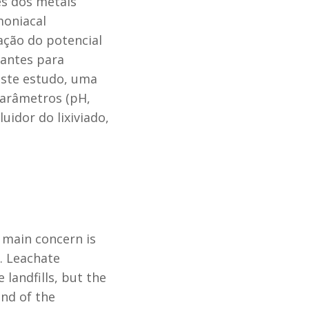
s dos metais
moniacal
ação do potencial
vantes para
neste estudo, uma
parâmetros (pH,
idor do lixiviado,
 main concern is
h. Leachate
landfills, but the
end of the