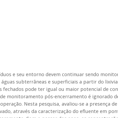
síduos e seu entorno devem continuar sendo monitor
guas subterrâneas e superficiais a partir do lixiv
ros fechados pode ter igual ou maior potencial de c
o de monitoramento pós-encerramento é ignorado d
a operação. Nesta pesquisa, avaliou-se a presença 
tivado, através da caracterização do efluente em po