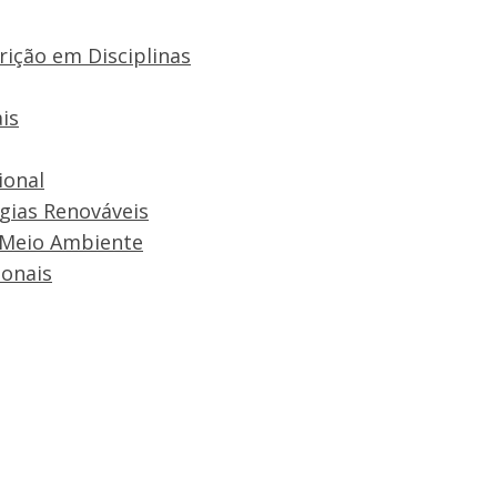
rição em Disciplinas
is
ional
rgias Renováveis
 Meio Ambiente
onais