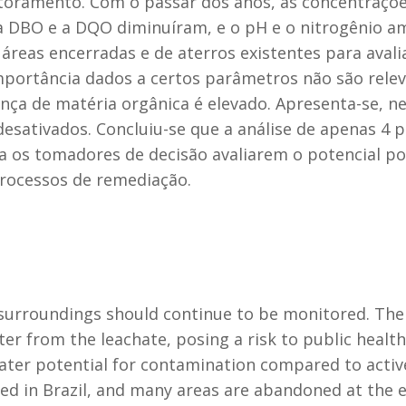
toramento. Com o passar dos anos, as concentraçõe
 a DBO e a DQO diminuíram, e o pH e o nitrogênio a
áreas encerradas e de aterros existentes para avali
 importância dados a certos parâmetros não são rele
ença de matéria orgânica é elevado. Apresenta-se, 
desativados. Concluiu-se que a análise de apenas 4 
 os tomadores de decisão avaliarem o potencial polu
processos de remediação.
ts surroundings should continue to be monitored. The
ter from the leachate, posing a risk to public healt
ater potential for contamination compared to active 
ed in Brazil, and many areas are abandoned at the 