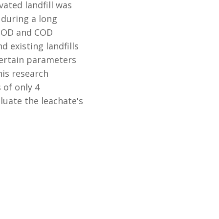
vated landfill was
 during a long
, BOD and COD
 existing landfills
 certain parameters
his research
 of only 4
uate the leachate's