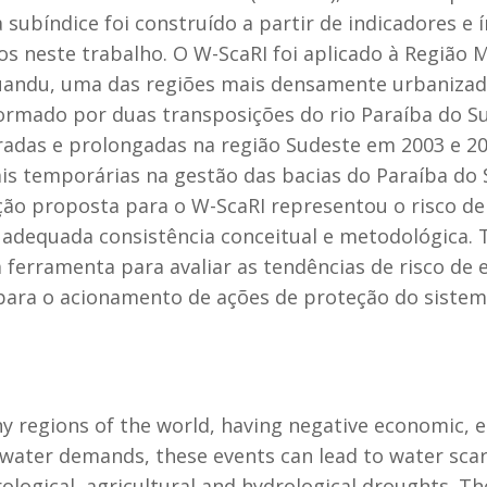
subíndice foi construído a partir de indicadores e í
s neste trabalho. O W-ScaRI foi aplicado à Região M
uandu, uma das regiões mais densamente urbanizadas
ormado por duas transposições do rio Paraíba do Su
radas e prolongadas na região Sudeste em 2003 e 20
 temporárias na gestão das bacias do Paraíba do S
o proposta para o W-ScaRI representou o risco de 
adequada consistência conceitual e metodológica
erramenta para avaliar as tendências de risco de e
 para o acionamento de ações de proteção do sistem
 regions of the world, having negative economic, e
ater demands, these events can lead to water scarc
ogical, agricultural and hydrological droughts. Th