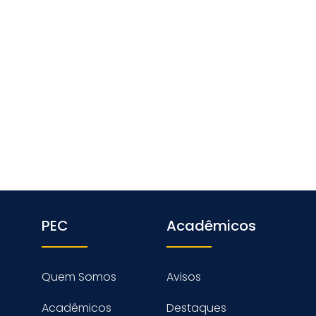
PEC
Acadêmicos
Quem Somos
Avisos
Acadêmicos
Destaques