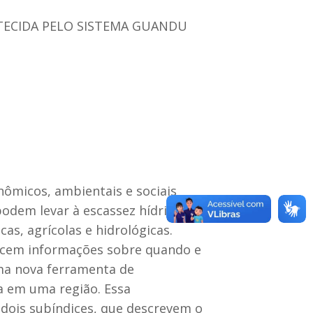
STECIDA PELO SISTEMA GUANDU
ômicos, ambientais e sociais
dem levar à escassez hídrica.
s, agrícolas e hidrológicas.
necem informações sobre quando e
ma nova ferramenta de
ca em uma região. Essa
 dois subíndices, que descrevem o