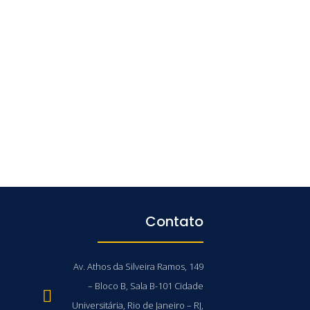
Contato
Av. Athos da Silveira Ramos, 149
– Bloco B, Sala B-101 Cidade
Universitária, Rio de Janeiro – RJ,