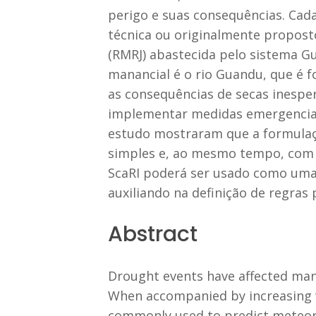
perigo e suas consequências. Cada 
técnica ou originalmente proposto
(RMRJ) abastecida pelo sistema G
manancial é o rio Guandu, que é f
as consequências de secas inespe
implementar medidas emergenciais
estudo mostraram que a formulaçã
simples e, ao mesmo tempo, com 
ScaRI poderá ser usado como uma f
auxiliando na definição de regras
Abstract
Drought events have affected many
When accompanied by increasing w
commonly used to predict meteorol