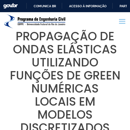
COMUNICA BR
ACESSO À INFORMAÇÃO
PARTI
IR
PARA
O
PROPAGAÇÃO DE
CONTEÚDO
ONDAS ELÁSTICAS
UTILIZANDO
FUNÇÕES DE GREEN
NUMÉRICAS
LOCAIS EM
MODELOS
DISCRETIZADOS