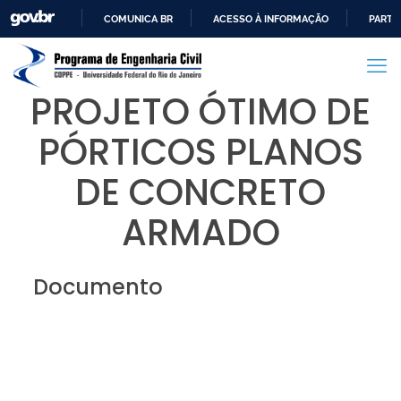
COMUNICA BR
ACESSO À INFORMAÇÃO
PARTI
IR
PARA
O
PROJETO ÓTIMO DE
CONTEÚDO
PÓRTICOS PLANOS
DE CONCRETO
ARMADO
Documento